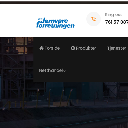
Ring oss
761 57 08
Forside
Produkter
Tjenester
Netthandel