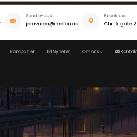
Send e-post
Besøk oss
7
jernvaren@imelbu.no
Chr. fr gate 
Kampanjer
Nyheter
Om oss
Kontak