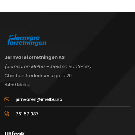
Jernvareforretningen AS
(Jernvaren Melbu – kjøkken & interiør)
Christian frederiksens gate 20
8450 Melbu
jernvaren@imelbu.no
761 57 087
Utfosk