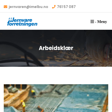
jernvaren@imelbu.no
761 57 087
- Meny
Arbeidsklær