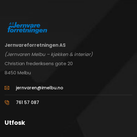
Jernvareforretningen AS
(Jernvaren Melbu – kjøkken & interiør)
Christian frederiksens gate 20
8450 Melbu
jernvaren@imelbu.no
761 57 087
Utfosk