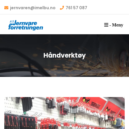
jernvaren@imelbu.no
761 57 087
- Meny
Håndverktøy