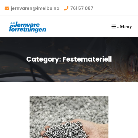
jernvaren@imelbu.no
761 57 087
- Meny
Category:
Festemateriell