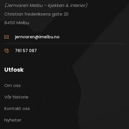
(Jernvaren Melbu – kjøkken & interiør)
Christian frederiksens gate 20
8450 Melbu
jernvaren@imelbu.no
761 57 087
Utfosk
Om oss
Vår historie
Kontakt oss
Nyheter