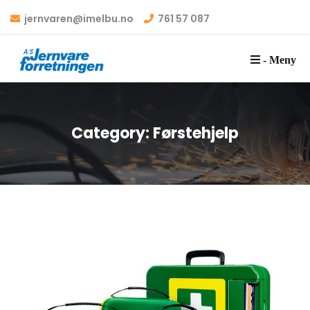
jernvaren@imelbu.no
761 57 087
- Meny
Category:
Førstehjelp