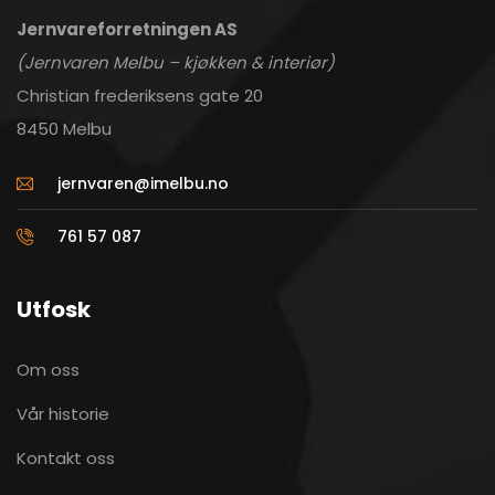
Jernvareforretningen AS
(Jernvaren Melbu – kjøkken & interiør)
Christian frederiksens gate 20
8450 Melbu
jernvaren@imelbu.no
761 57 087
Utfosk
Om oss
Vår historie
Kontakt oss